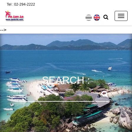
Tel : 02-294-2222
Togg
navig
-->
SEARCH :